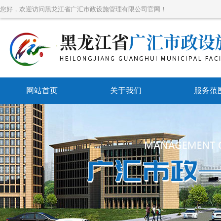
您好，欢迎访问黑龙江省广汇市政设施管理有限公司官网！
网站首页
关于我们
服务范
带压堵
带压开
带压封
水刀防爆
管道维
市政管网维